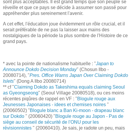
sont plus acceptables. Il est grand temps que son peuple se
réveille et que ce pays se décide à assumer son passé pour
appréhender plus sereinement l'avenir.
A cet effet, l'éducation joue évidemment un rôle crucial, et il
serait préférable de ne pas la laisser aux mains des
nostalgiques de la période la plus sombre de l'Histoire de ce
grand pays.
* avec la pointe de nationalisme habituelle : "
Japan to
Announce Dokdo Decision Monday
" (Chosun Ilbo -
20080714), "
Pres. Office Warns Japan Over Claiming Dokdo
Islets
" (Dong A Ilbo 20080714)
** cf "
Claiming Dokdo as Takeshima equals claiming Seoul
as Gyeongseong
" (Seoul Village 20080518), ou ces moins
récentes piqûres de rappel en VF : "
Blogule rouge aux
Jeunesses Japonaises - idees et chemises noires
"
(20060502) "
Blogule blanc a Ban Ki-moon - drapeau blanc
sur Dokdo
" (20060420) "
Blogule rouge au Japon - Pas de
siège au conseil de sécurité de l'ONU pour les
révisionnistes
" (20060410). Je sais, je radote un peu, mais